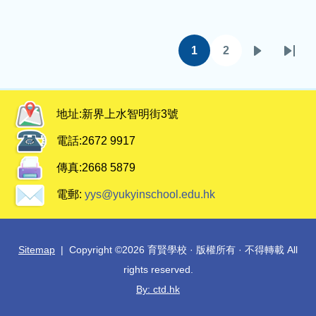
Pagination
1
2
目
頁
下
Last
前
面
一
page
頁
頁
地址:
新界上水智明街3號
面
電話:
2672 9917
傳真:
2668 5879
電郵:
yys@yukyinschool.edu.hk
Sitemap
| Copyright ©
2026 育賢學校 · 版權所有 · 不得轉載 All
rights reserved.
By: ctd.hk