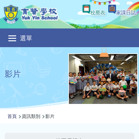
移至主內容
校曆表
家課日誌
Main
選單
navigation
影片
導
首頁
資訊類別
影片
航
連