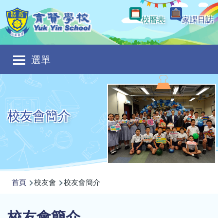
移至主內容
校曆表
家課日誌
Main
選單
navigation
校友會簡介
導
首頁
校友會
校友會簡介
航
連
校友會簡介