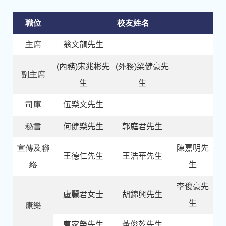
職位
校友姓名
主席
翁文龍先生
(內務)宋兆彬先
(外務)
梁健豪先
副主席
生
生
司庫
伍樂文先生
秘書
何健樂先生
郭庭君先生
宣傳及聯
陳嘉明先
王德仁先生
王浩華先生
絡
生
李俊豪先
盧麗君女士
胡錦興先生
生
康樂
曹家榮先生
黃俊乾先生