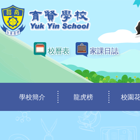
移至主內容
校曆表
家課日誌
Main
學校簡介
龍虎榜
校園
navigation