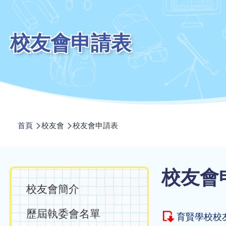
校友會申請表
導
首頁
校友會
校友會申請表
航
連
結
Main
校友會
校友會簡介
navigation
歷屆執委會名單
育賢學校校