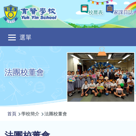
移至主內容
校曆表
家課日誌
Main
選單
navigation
法團校董會
導
首頁
學校簡介
法團校董會
航
連
法團校董會