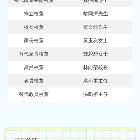
替代辦學團體校董
蘇振顯博士
獨立校董
黎同濟先生
校友校董
翁文龍先生
家長校董
黃玉友女士
替代家長校董
魏彩碧女士
當然校董
林向榮校長
教員校董
洪小軍主任
替代教員校董
温勵榕主任
Main