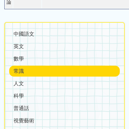
論
Main
中國語文
navigation
英文
數學
常識
人文
科學
普通話
視覺藝術