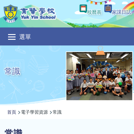
移至主內容
校曆表
家課日誌
Main
選單
navigation
常識
導
首頁
電子學習資源
常識
航
連
常識