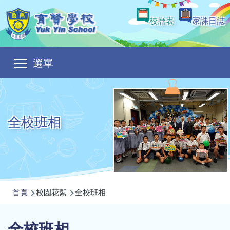
移至主內容
校曆表
家課日誌
Main
選單
navigation
全校班相
導
首頁
校園花絮
全校班相
航
連
全校班相