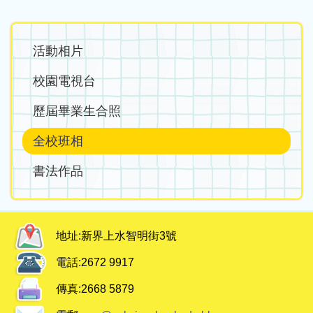
Main
活動相片
navigation
校園電視台
歷屆畢業生合照
全校班相
書法作品
地址:
新界上水智明街3號
電話:
2672 9917
傳真:
2668 5879