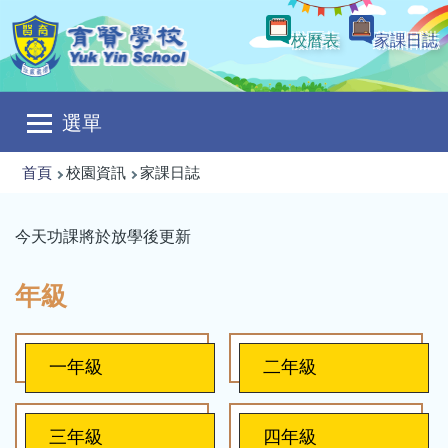
移至主內容
校曆表
家課日誌
Main
選單
navigation
導
首頁
校園資訊
家課日誌
航
連
今天功課將於放學後更新
結
年級
一年級
二年級
三年級
四年級