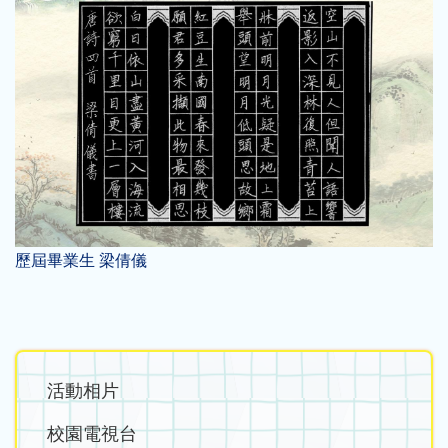
歷屆畢業生 梁倩儀
Main
活動相片
navigation
校園電視台