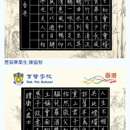
歷屆畢業生 陳協智