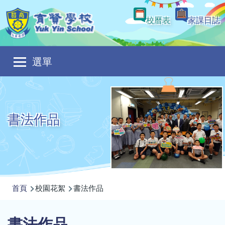
移至主內容
校曆表
家課日誌
Main
選單
navigation
書法作品
導
首頁
校園花絮
書法作品
航
連
書法作品