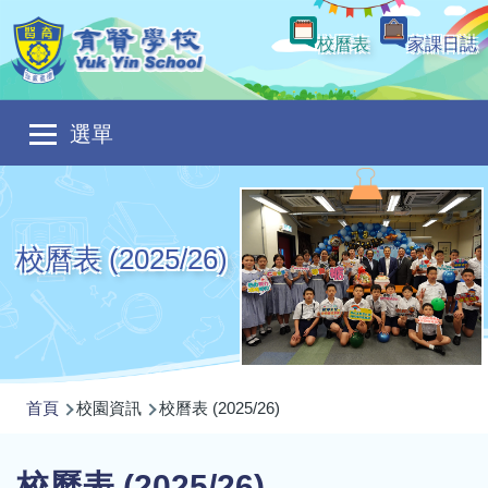
移至主內容
校曆表
家課日誌
Main
選單
navigation
校曆表 (2025/26)
導
首頁
校園資訊
校曆表 (2025/26)
航
連
校曆表 (2025/26)