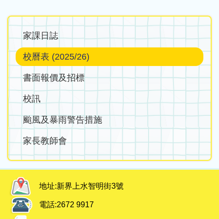
Main
家課日誌
navigation
校曆表 (2025/26)
書面報價及招標
校訊
颱風及暴雨警告措施
家長教師會
地址:
新界上水智明街3號
電話:
2672 9917