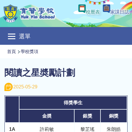
移至主內容
校曆表
家課日誌
Main
選單
navigation
導
首頁
學校獎項
航
連
閱讀之星奬勵計劃
結
2025-05-29
得獎學生
金奬
銀獎
銅獎
1A
許莉敏
黎芷瑤
朱朗皓