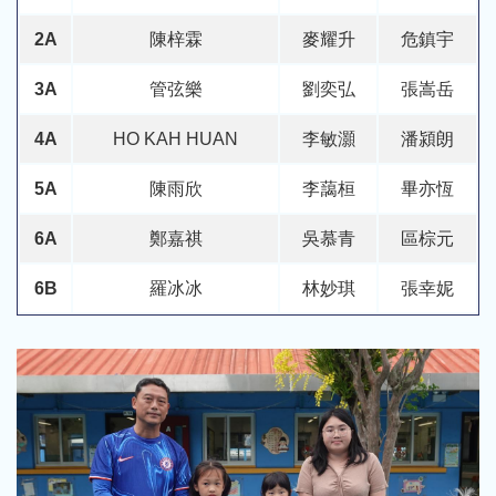
2A
陳梓霖
麥耀升
危鎮宇
3A
管弦樂
劉奕弘
張嵩岳
4A
HO KAH HUAN
李敏灝
潘潁朗
5A
陳雨欣
李藹桓
畢亦恆
6A
鄭嘉祺
吳慕青
區棕元
6B
羅冰冰
林妙琪
張幸妮