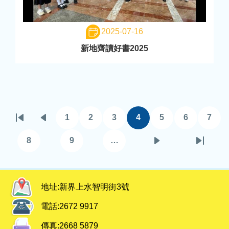
2025-07-16
新地齊讀好書2025
Pagination
1
2
3
4
5
6
7
First
Previous
頁
頁
頁
目
頁
頁
頁
page
page
面
面
面
前
面
面
面
8
9
…
頁
頁
下
Last
頁
面
面
一
page
面
頁
地址:
新界上水智明街3號
電話:
2672 9917
傳真:
2668 5879