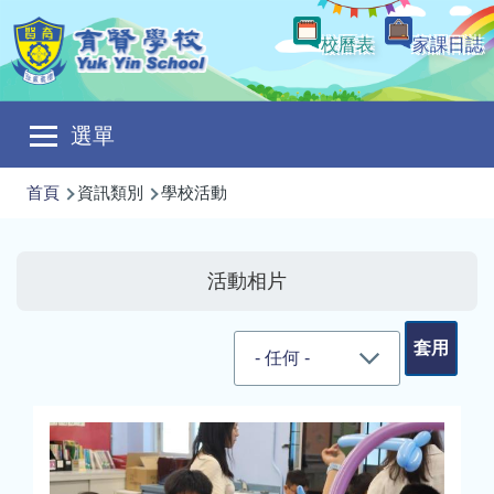
移至主內容
校曆表
家課日誌
Main
選單
navigation
導
首頁
資訊類別
學校活動
航
連
活動相片
結