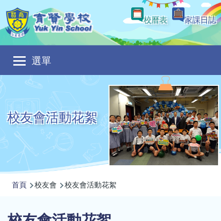
移至主內容
校曆表
家課日誌
Main
選單
navigation
校友會活動花絮
導
首頁
校友會
校友會活動花絮
航
連
校友會活動花絮