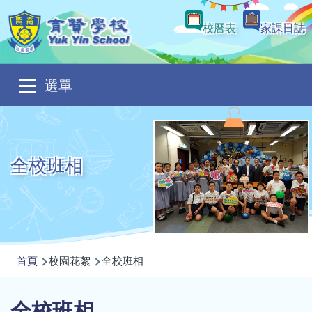
移至主內容
校曆表
家課日誌
Main
選單
navigation
全校班相
導
首頁
校園花絮
全校班相
航
連
全校班相