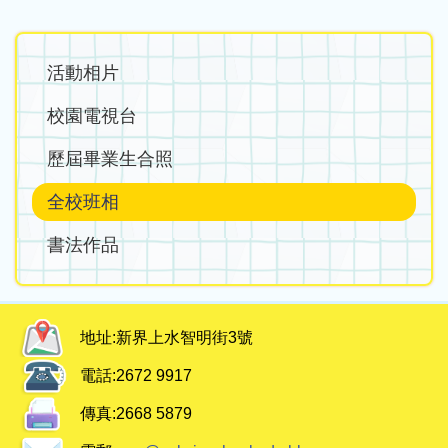
Main
活動相片
navigation
校園電視台
歷屆畢業生合照
全校班相
書法作品
地址:
新界上水智明街3號
電話:
2672 9917
傳真:
2668 5879