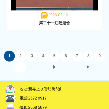
2026-03-10
第二十一屆陸運會
Pagination
1
2
3
4
5
6
7
8
9
目
頁
頁
頁
頁
頁
頁
頁
頁
前
面
面
面
面
面
面
面
面
…
下
Last
頁
一
page
面
頁
地址:
新界上水智明街3號
電話:
2672 9917
傳真:
2668 5879