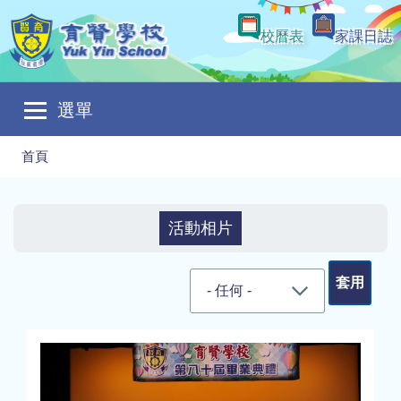
移至主內容
校曆表
家課日誌
Main
選單
navigation
導
首頁
航
連
活動相片
結