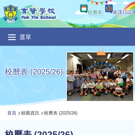
移至主內容
校曆表
家課日誌
Main
選單
navigation
校曆表 (2025/26)
導
首頁
校園資訊
校曆表 (2025/26)
航
連
校曆表 (2025/26)