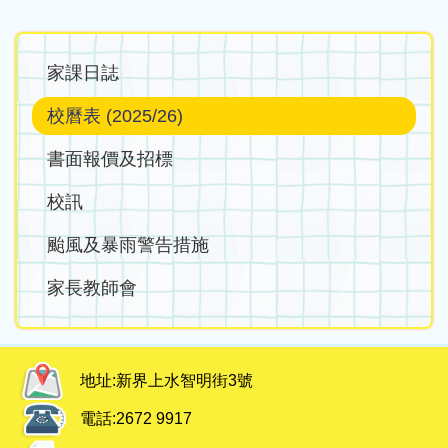
Main
家課日誌
navigation
校曆表 (2025/26)
書面報價及招標
校訊
颱風及暴雨警告措施
家長教師會
地址:
新界上水智明街3號
電話:
2672 9917